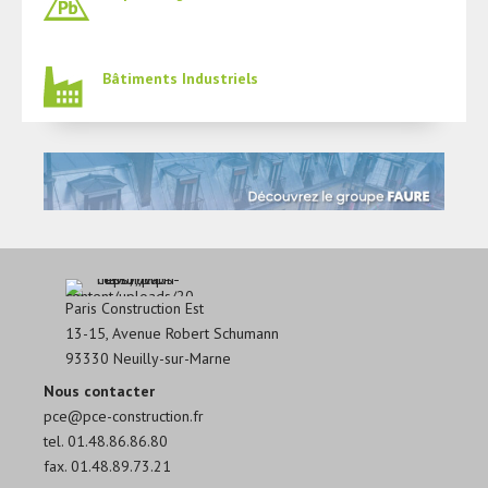
Bâtiments Industriels
Paris Construction Est
13-15, Avenue Robert Schumann
93330 Neuilly-sur-Marne
Nous contacter
pce@pce-construction.fr
tel. 01.48.86.86.80
fax. 01.48.89.73.21